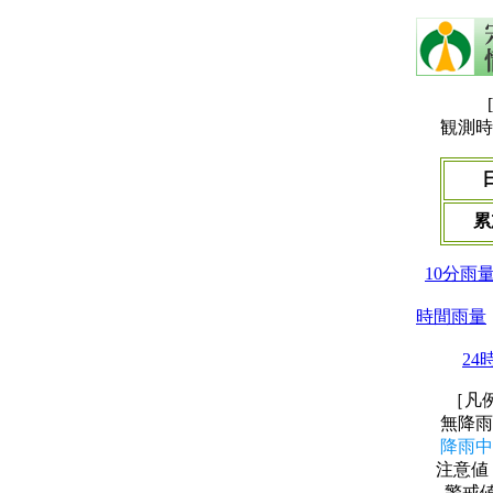
観測時刻 
累
10分雨
時間雨量
24
［凡
無降
降雨中
注意値
警戒値