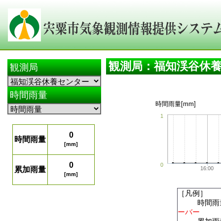
観測局：福知渓谷休
観測局
時間雨量
時間雨量[mm]
1
0
時間雨量
[mm]
0
0
累加雨量
16:00
[mm]
［凡例］
時間雨量
ーバー