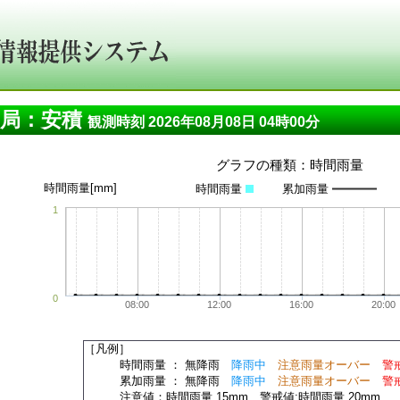
測局：安積
観測時刻 2026年08月08日 04時00分
グラフの種類：時間雨量
時間雨量[mm]
時間雨量
累加雨量
1
0
08:00
12:00
16:00
20:00
［凡例］
時間雨量 ： 無降雨
降雨中
注意雨量オーバー
警
累加雨量 ： 無降雨
降雨中
注意雨量オーバー
警
注意値：時間雨量 15mm 警戒値:時間雨量 20mm